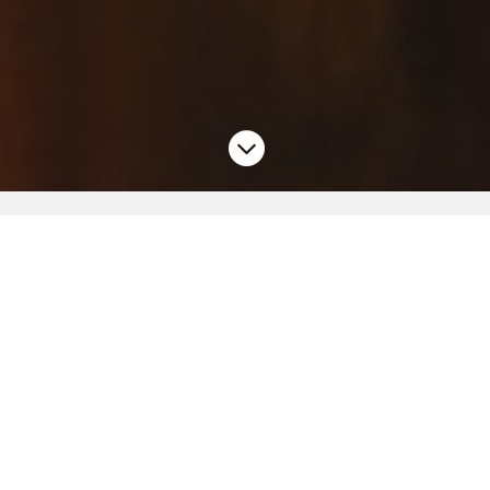

Déléguez nous vos
résponsabilités
Un accès Wifi public conforme à la législation
D
epuis le début des années 2000, les réseaux