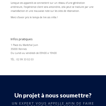
Lorsque ces appareils se connectent sur un réseau d’une génération
antérieure, l’expérience client sera amoindrie, cela peut se traduire par une
insatisfaction et une mauvaise note sur les sites de réservation.
Merci d’avoir pris le temps de lire ces infos !
Infos pratiques
1 Place du Maréchal Juin
35000 Rennes
Du Lundi au vendredi de 09h00 à 19h00
TÉL : 02 99 33 02 03
Un projet à nous soumettre?
UN EXPERT VOUS APPELLE AFIN DE FAIRE