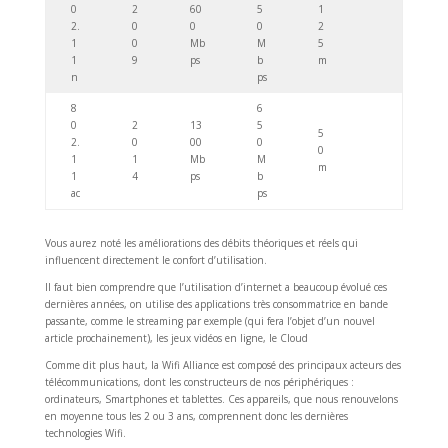
0
2
60
5
1
2.
0
0
0
2
1
0
Mb
M
5
1
9
ps
b
m
n
ps
8
6
0
2
13
5
5
2.
0
00
0
0
1
1
Mb
M
m
1
4
ps
b
ac
ps
Vous aurez noté les améliorations des débits théoriques et réels qui
influencent directement le confort d’utilisation.
Il faut bien comprendre que l’utilisation d’internet a beaucoup évolué ces
dernières années, on utilise des applications très consommatrice en bande
passante, comme le streaming par exemple (qui fera l’objet d’un nouvel
article prochainement), les jeux vidéos en ligne, le Cloud
Comme dit plus haut, la Wifi Alliance est composé des principaux acteurs des
télécommunications, dont les constructeurs de nos périphériques :
ordinateurs, Smartphones et tablettes. Ces appareils, que nous renouvelons
en moyenne tous les 2 ou 3 ans, comprennent donc les dernières
technologies Wifi.