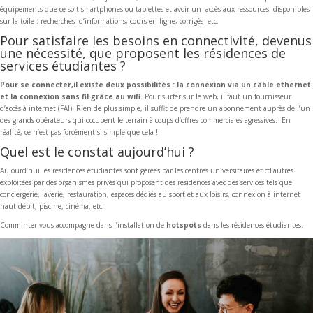
équipements que ce soit smartphones ou tablettes et avoir un accès aux ressources disponibles
sur la toile : recherches d’informations, cours en ligne, corrigés etc.
Pour satisfaire les besoins en connectivité, devenus
une nécessité, que proposent les résidences de
services étudiantes ?
Pour se connecter,il existe deux possibilités : la connexion via un câble ethernet
et la connexion sans fil grâce au wifi.
Pour surfer sur le web, il faut un fournisseur
d’accès à internet (FAI). Rien de plus simple, il suffit de prendre un abonnement auprès de l’un
des grands opérateurs qui occupent le terrain à coups d’offres commerciales agressives. En
réalité, ce n’est pas forcément si simple que cela !
Quel est le constat aujourd’hui ?
Aujourd’hui les résidences étudiantes sont gérées par les centres universitaires et cd’autres
exploitées par des organismes privés qui proposent des résidences avec des services tels que
conciergerie, laverie, restauration, espaces dédiés au sport et aux loisirs, connexion à internet
haut débit, piscine, cinéma, etc.
Comminter vous accompagne dans l’installation de
hotspots
dans les résidences étudiantes.